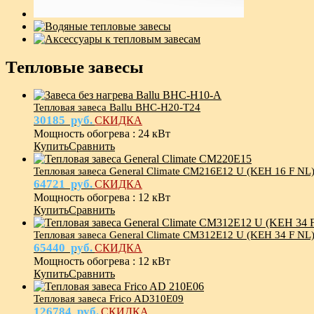
Тепловые завесы
Тепловая завеса Ballu BHC-H20-T24
30185
руб.
СКИДКА
Мощность обогрева
:
24 кВт
Купить
Сравнить
Тепловая завеса General Climate CM216E12 U (KEH 16 F NL
64721
руб.
СКИДКА
Мощность обогрева
:
12 кВт
Купить
Сравнить
Тепловая завеса General Climate CM312E12 U (KEH 34 F NL
65440
руб.
СКИДКА
Мощность обогрева
:
12 кВт
Купить
Сравнить
Тепловая завеса Frico AD310E09
126784
руб.
СКИДКА