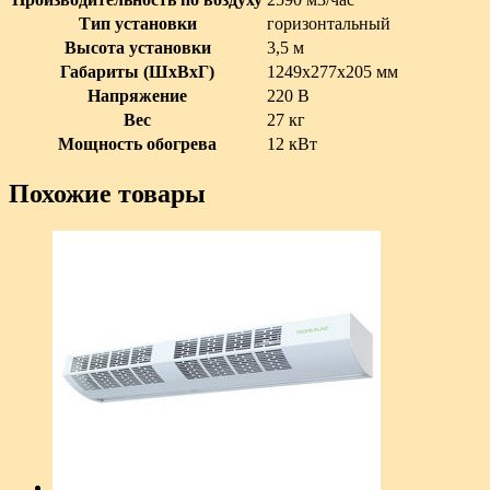
Тип установки
горизонтальный
Высота установки
3,5 м
Габариты (ШxВxГ)
1249х277х205 мм
Напряжение
220 В
Вес
27 кг
Мощность обогрева
12 кВт
Похожие товары