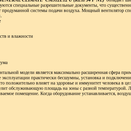
буются специальные разрешительные документы, что существен
ет продуманной системы подачи воздуха. Мощный вентилятор сп
.
:
еств и влажности
шума
тальной модели является максимально расширенная сфера приме
се эксплуатации практически бесшумны, установка и подключени
о положительно влияет на здоровье и иммунитет человека в це
делит обслуживающую площадь на зоны с разной температурой. 
иваемое помещение. Когда оборудование устанавливается, возду