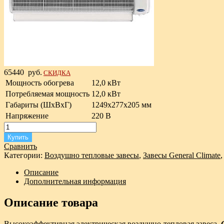
65440
руб.
СКИДКА
Мощность обогрева
12,0 кВт
Потребляемая мощность
12,0 кВт
Габариты (ШxВxГ)
1249х277х205 мм
Напряжение
220 В
Купить
Сравнить
Категории:
Воздушно тепловые завесы
,
Завесы General Climate
Описание
Дополнительная информация
Описание товара
Высокоэффективная электрическая воздушно-тепловая завеса