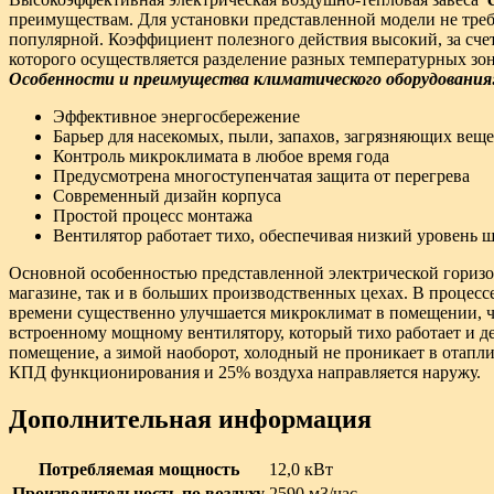
преимуществам. Для установки представленной модели не тре
популярной. Коэффициент полезного действия высокий, за сч
которого осуществляется разделение разных температурных зон
Особенности и преимущества климатического оборудования
Эффективное энергосбережение
Барьер для насекомых, пыли, запахов, загрязняющих вещ
Контроль микроклимата в любое время года
Предусмотрена многоступенчатая защита от перегрева
Современный дизайн корпуса
Простой процесс монтажа
Вентилятор работает тихо, обеспечивая низкий уровень 
Основной особенностью представленной электрической горизон
магазине, так и в больших производственных цехах. В процес
времени существенно улучшается микроклимат в помещении, чт
встроенному мощному вентилятору, который тихо работает и 
помещение, а зимой наоборот, холодный не проникает в отапл
КПД функционирования и 25% воздуха направляется наружу.
Дополнительная информация
Потребляемая мощность
12,0 кВт
Производительность по воздуху
2590 м3/час