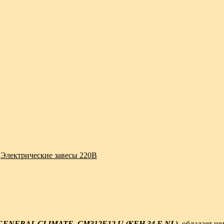
,
Электрические завесы 220В
GENERAL CLIMATE CM312E12 U (KEH 34 F NL)
обладает ши