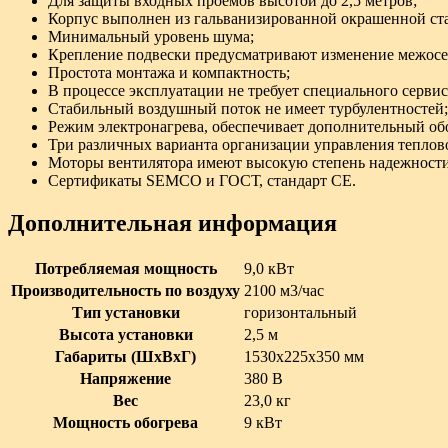
Для защиты входных проемов высотой до 2,5 метров;
Корпус выполнен из гальванизированной окрашенной стал
Минимальный уровень шума;
Крепление подвески предусматривают изменение межосев
Простота монтажа и компактность;
В процессе эксплуатации не требует специального серви
Стабильный воздушный поток не имеет турбулентностей;
Режим электронагрева, обеспечивает дополнительный об
Три различных варианта организации управления теплово
Моторы вентилятора имеют высокую степень надежности
Сертификаты SEMCO и ГОСТ, стандарт CE.
Дополнительная информация
Потребляемая мощность
9,0 кВт
Производительность по воздуху
2100 м3/час
Тип установки
горизонтальный
Высота установки
2,5 м
Габариты (ШxВxГ)
1530x225x350 мм
Напряжение
380 В
Вес
23,0 кг
Мощность обогрева
9 кВт