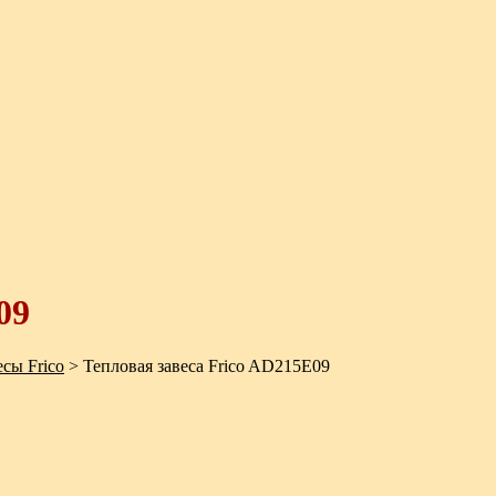
09
сы Frico
>
Тепловая завеса Frico AD215E09