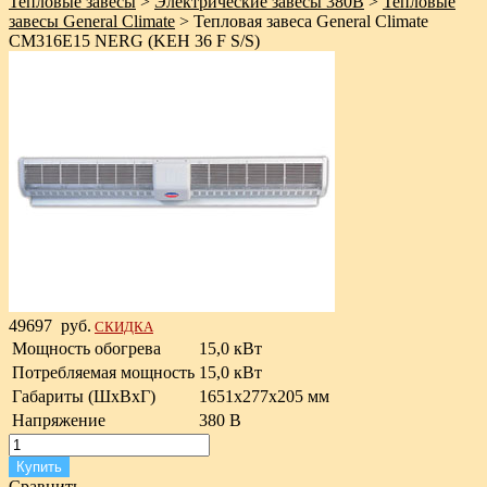
Тепловые завесы
>
Электрические завесы 380В
>
Тепловые
завесы General Climate
>
Тепловая завеса General Climate
CM316E15 NERG (KEH 36 F S/S)
49697
руб.
СКИДКА
Мощность обогрева
15,0 кВт
Потребляемая мощность
15,0 кВт
Габариты (ШxВxГ)
1651х277х205 мм
Напряжение
380 В
Купить
Сравнить