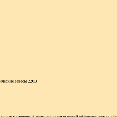
ические завесы 220В
больших помещений, отличающаяся высокой эффективностью обо