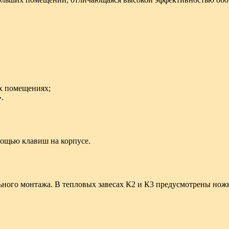
их помещениях;
.
мощью клавиш на корпусе.
ьного монтажа. В тепловых завесах К2 и К3 предусмотрены ножк