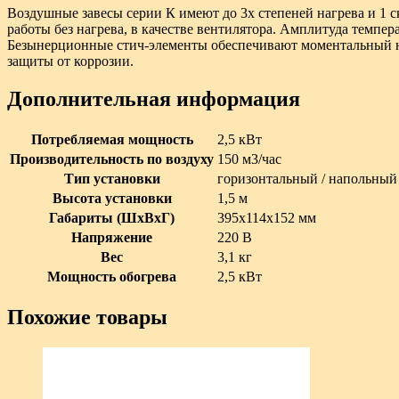
Воздушные завесы серии К имеют до 3х степеней нагрева и 1 с
работы без нагрева, в качестве вентилятора. Амплитуда темпера
Безынерционные стич-элементы обеспечивают моментальный на
защиты от коррозии.
Дополнительная информация
Потребляемая мощность
2,5 кВт
Производительность по воздуху
150 м3/час
Тип установки
горизонтальный / напольный
Высота установки
1,5 м
Габариты (ШxВxГ)
395х114х152 мм
Напряжение
220 В
Вес
3,1 кг
Мощность обогрева
2,5 кВт
Похожие товары