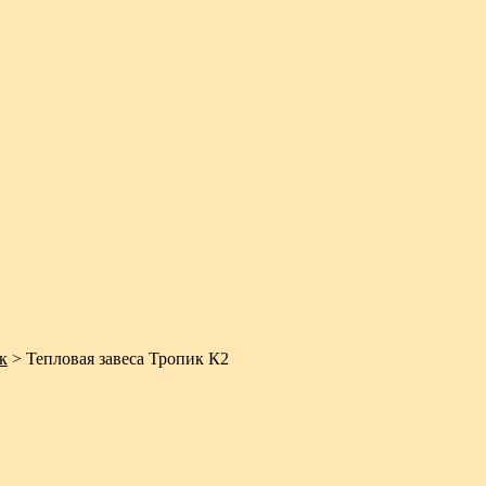
к
>
Тепловая завеса Тропик К2