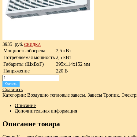
3935
руб.
СКИДКА
Мощность обогрева
2,5 кВт
Потребляемая мощность
2,5 кВт
Габариты (ШxВxГ)
395х114х152 мм
Напряжение
220 В
Купить
Сравнить
Категории:
Воздушно тепловые завесы
,
Завесы Тропик
,
Электр
Описание
Дополнительная информация
Описание товара
Серия К — это бюджетная серия для небольших проемов и не