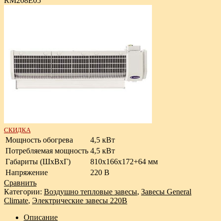
RM208E05
СКИДКА
Мощность обогрева
4,5 кВт
Потребляемая мощность
4,5 кВт
Габариты (ШxВxГ)
810x166x172+64 мм
Напряжение
220 В
Сравнить
Категории:
Воздушно тепловые завесы
,
Завесы General
Climate
,
Электрические завесы 220В
Описание